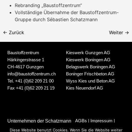
Rebranding „Baustoffzentrum“
Vollständige Übernahme der Baustoffzentrum-
Gruppe durch Sébastien Schatzmann
←
Zurück
Weiter
→
Baustoffzentrum
Kieswerk Gunzgen AG
Härkingerstrasse 1
Kieswerk Boningen AG
CH-4617 Gunzgen
Belagswerk Boningen AG
info@baustoffzentrum.ch
Boninger Frischbeton AG
Tel.
+41 (0)62 209 21 00
Wyss Kies und Beton AG
Fax
+41 (0)62 209 21 19
Kies Neuendorf AG
AGBs
|
Impressum
|
Unternehmen der Schatzmann
Datenschutz
Holding AG
Diese Website benutzt Cookies. Wenn Sie die Website weiter