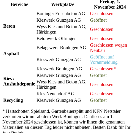
Freitag, 1.
Bereiche
Werkplätze
November 2024
Boninger Frischbeton AG
Geschlossen
Kieswerk Gunzgen AG
Geöffnet
Beton
Wyss Kies und Beton AG,
Geschlossen
Härkingen
Betonwerk Oftringen
Geschlossen
Geschlossen wegen
Belagswerk Boningen AG
Neubau
Asphalt
Geöffnet auf
Kieswerk Gunzgen AG
Voranmeldung
Kieswerk Boningen AG
Geschlossen*
Kieswerk Gunzgen AG
Geöffnet
Kies /
Wyss Kies und Beton AG,
Aushubdeponie
Geschlossen
Härkingen
Kies Neuendorf AG
Geschlossen
Recycling
Kieswerk Gunzgen AG
Geöffnet
* Hartschotter, Spielsand, Gartenbauersplitt und KFN Netstaler
verkaufen wir nur ab dem Werk Boningen. Da dieses am 1.
November 2024 geschlossen ist, können wir Ihnen die genannten
Materialien an diesem Tag leider nicht anbieten. Besten Dank für Ihr
Verständnis.