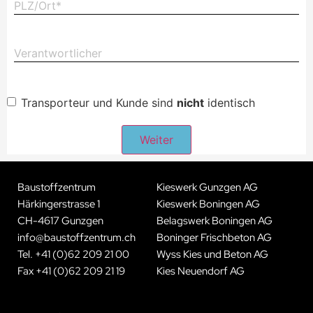
(erforderlich)
Verantwortlicher
Transporteur und Kunde sind
nicht
identisch
Transpoteur/Kunde
Baustoffzentrum
Kieswerk Gunzgen AG
Härkingerstrasse 1
Kieswerk Boningen AG
CH-4617 Gunzgen
Belagswerk Boningen AG
info@baustoffzentrum.ch
Boninger Frischbeton AG
Tel.
+41 (0)62 209 21 00
Wyss Kies und Beton AG
Fax
+41 (0)62 209 21 19
Kies Neuendorf AG