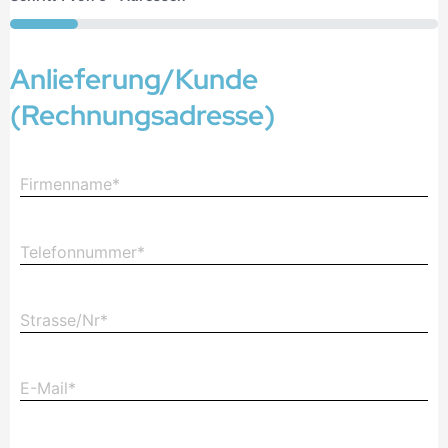
16%
Anlieferung/Kunde
(Rechnungsadresse)
Firmenname
(erforderlich)
Telefonnummer
(erforderlich)
Strasse/Nr*
(erforderlich)
E-
Mail
(erforderlich)
PLZ/Ort*