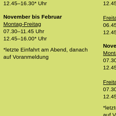
12.45–16.30* Uhr
12.4
November bis Februar
Freit
Montag-Freitag
06.4
07.30–11.45 Uhr
12.4
12.45–16.00* Uhr
Nove
*letzte Einfahrt am Abend, danach
Mont
auf Voranmeldung
07.3
12.4
Freit
07.3
12.4
*letz
auf 